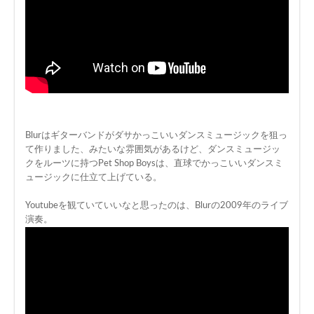
Blurはギターバンドがダサかっこいいダンスミュージックを狙っ
て作りました、みたいな雰囲気があるけど、ダンスミュージッ
クをルーツに持つPet Shop Boysは、直球でかっこいいダンスミ
ュージックに仕立て上げている。
Youtubeを観ていていいなと思ったのは、Blurの2009年のライブ
演奏。