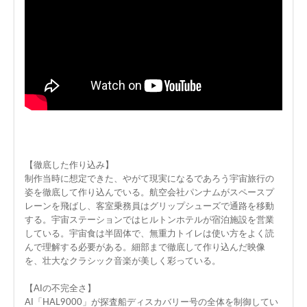
【徹底した作り込み】
制作当時に想定できた、やがて現実になるであろう宇宙旅行の
姿を徹底して作り込んでいる。航空会社パンナムがスペースプ
レーンを飛ばし、客室乗務員はグリップシューズで通路を移動
する。宇宙ステーションではヒルトンホテルが宿泊施設を営業
している。宇宙食は半固体で、無重力トイレは使い方をよく読
んで理解する必要がある。細部まで徹底して作り込んだ映像
を、壮大なクラシック音楽が美しく彩っている。
【AIの不完全さ】
AI「HAL9000」が探査船ディスカバリー号の全体を制御してい