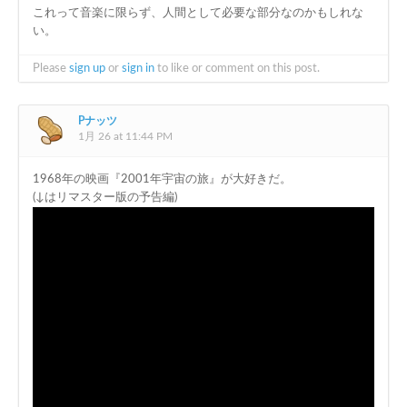
これって音楽に限らず、人間として必要な部分なのかもしれな
い。
Please
sign up
or
sign in
to like or comment on this post.
Pナッツ
1月 26 at 11:44 PM
1968年の映画『2001年宇宙の旅』が大好きだ。
(↓はリマスター版の予告編)