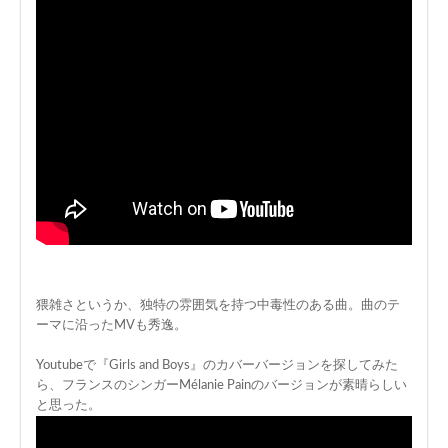
猥雑さというか、独特の雰囲気を持つ中毒性のある曲。曲のテ
ーマに沿ったMVも秀逸。
Youtubeで『Girls and Boys』のカバーバージョンを探してみた
ら、フランスのシンガーMélanie Painのバージョンが素晴らしい
と思った。