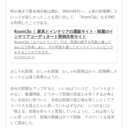
*****
時が過ぎて匿名掲示板は廃れ、SNSの時代へ。上述の部屋晒しス
レッドが楽しかったことを思い出して、『RoomClip』なるSNS
を利用したことがある。
RoomClip ｜ 家具とインテリアの通販サイト・部屋のイ
ンテリアコーディネート実例共有サイト
RoomClip（ルームクリップ）では、部屋の様子を写真に撮って
みんなで共有しあい、その写真を通じてオンラインショッピング
をすることができます。
ROOMCLIP.JP
おしゃれ部屋、おしゃれ部屋、おしゃれ部屋ばかり…部屋晒しス
レッドとは違う世界のようだ。
自分の部屋をアップすると、いいねはつくけど、コメントはつ
かない。数週間後、どうやって部屋の見栄えを良くするか考え
ている自分に気づいた。当初は部屋の居心地を良くしたくてア
ドバイスを貰えたらと思っていたはずなのに、いつのまにか
「映える」部屋を作ろうと変質していたようだ。これは良くな
いと思ったので、部屋の画像はすべて削除、アカウントを抹消
して退会した。