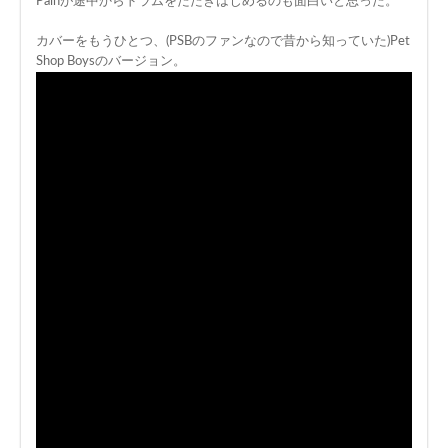
Painが途中からドラムをたたきはじめるのも面白いと思った。
カバーをもうひとつ、(PSBのファンなので昔から知っていた)Pet
Shop Boysのバージョン。