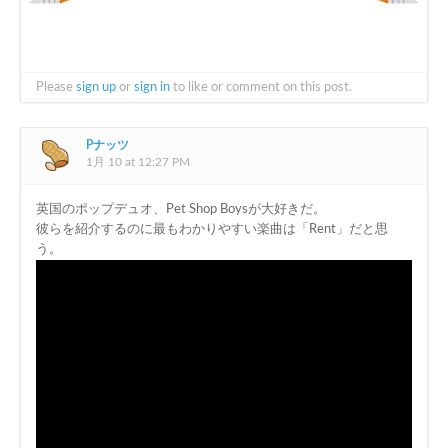
Please
sign up
or
sign in
to like or comment on this post.
Pナッツ
1月 10 at 12:27 PM
英国のポップデュオ、Pet Shop Boysが大好きだ。
彼らを紹介するのに最もわかりやすい楽曲は「Rent」だと思
う。