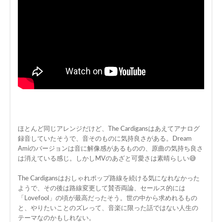
ほとんど同じアレンジだけど、The Cardigansはあえてアナログ
録音していたそうで、音そのものに気持良さがある。Dream
Amiのバージョンは音に解像感があるものの、原曲の気持ち良さ
は消えている感じ。しかしMVのあざと可愛さは素晴らしい😅
The Cardigansはおしゃれポップ路線を続ける気になれなかった
ようで、その後は路線変更して賛否両論、セールス的には
「Lovefool」の頃が最高だったそう。世の中から求めれるもの
と、やりたいことのズレって、音楽に限った話ではない人生の
テーマなのかもしれない。