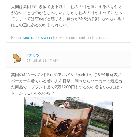
人間は集団の生き物である以上、他人の目を気にするのは仕方
がないことなのかもしれない。しかし他人の目がすべてになっ
てしまっては空虚だと感じる。自分がSNSが好きになれない理由
はこの辺にあるのかもしれない。
Please
sign up
or
sign in
to like or comment on this post.
Pナッツ
5月 18 at 11:47 AM
英国のギターバンドBlurのアルバム『parklife』(1994年発表)の
パーカーを着ている若い人を目撃。調べたらパーカーは最近出
た商品で、ブランド品で2万4200円もするのか😅若い人にはレ
トロかっこいいのかな？