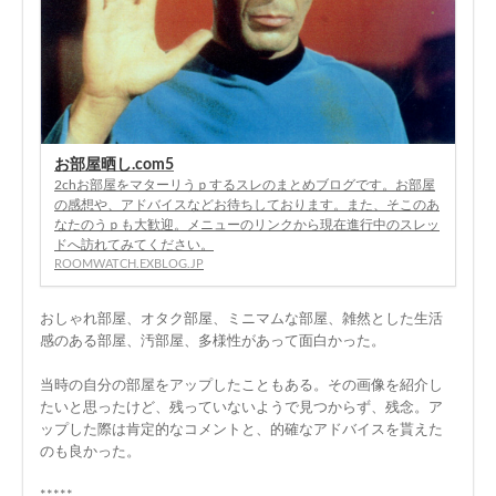
お部屋晒し.com5
2chお部屋をマターリうｐするスレのまとめブログです。お部屋
の感想や、アドバイスなどお待ちしております。また、そこのあ
なたのうｐも大歓迎。メニューのリンクから現在進行中のスレッ
ドへ訪れてみてください。
ROOMWATCH.EXBLOG.JP
おしゃれ部屋、オタク部屋、ミニマムな部屋、雑然とした生活
感のある部屋、汚部屋、多様性があって面白かった。
当時の自分の部屋をアップしたこともある。その画像を紹介し
たいと思ったけど、残っていないようで見つからず、残念。ア
ップした際は肯定的なコメントと、的確なアドバイスを貰えた
のも良かった。