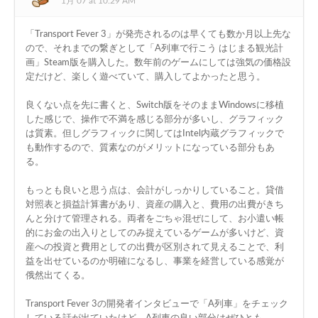
1月 07 at 10:29 AM
「Transport Fever 3」が発売されるのは早くても数か月以上先な
ので、それまでの繋ぎとして「A列車で行こう はじまる観光計
画」Steam版を購入した。数年前のゲームにしては強気の価格設
定だけど、楽しく遊べていて、購入してよかったと思う。
良くない点を先に書くと、Switch版をそのままWindowsに移植
した感じで、操作で不満を感じる部分が多いし、グラフィック
は質素。但しグラフィックに関してはIntel内蔵グラフィックで
も動作するので、質素なのがメリットになっている部分もあ
る。
もっとも良いと思う点は、会計がしっかりしていること。貸借
対照表と損益計算書があり、資産の購入と、費用の出費がきち
んと分けて管理される。両者をごちゃ混ぜにして、お小遣い帳
的にお金の出入りとしてのみ捉えているゲームが多いけど、資
産への投資と費用としての出費が区別されて見えることで、利
益を出せているのか明確になるし、事業を経営している感覚が
俄然出てくる。
Transport Fever 3の開発者インタビューで「A列車」をチェック