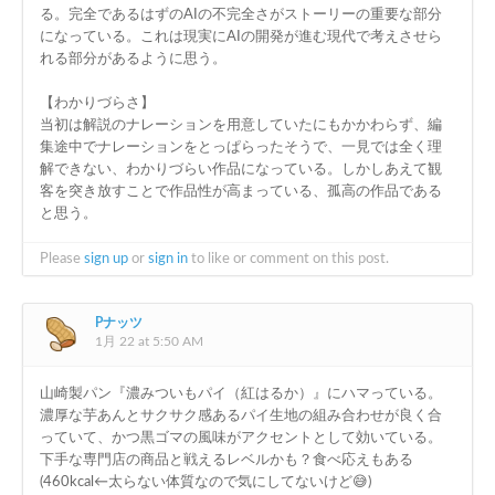
る。完全であるはずのAIの不完全さがストーリーの重要な部分
になっている。これは現実にAIの開発が進む現代で考えさせら
れる部分があるように思う。
【わかりづらさ】
当初は解説のナレーションを用意していたにもかかわらず、編
集途中でナレーションをとっぱらったそうで、一見では全く理
解できない、わかりづらい作品になっている。しかしあえて観
客を突き放すことで作品性が高まっている、孤高の作品である
と思う。
Please
sign up
or
sign in
to like or comment on this post.
Pナッツ
1月 22 at 5:50 AM
山崎製パン『濃みついもパイ（紅はるか）』にハマっている。
濃厚な芋あんとサクサク感あるパイ生地の組み合わせが良く合
っていて、かつ黒ゴマの風味がアクセントとして効いている。
下手な専門店の商品と戦えるレベルかも？食べ応えもある
(460kcal←太らない体質なので気にしてないけど😅)