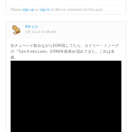
Please
sign up
or
sign in
to like or comment on this post.
Pナッツ
3月 14 at 11:48 AM
缶チューハイ飲みながらEDM流してたら、カイリー・ミノーグ
の『Turn It into Love』(1988年発表)が流れてきた。これは名
曲。