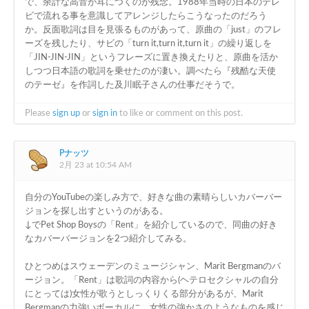
で、余計な高音が耳につくのが残念。1988年当時の日本のテレ
ビで流れる事を意識してアレンジしたらこうなったのだろう
か。反面歌詞は目を見張るものがあって、原曲の「just」のフレ
ーズを残したり、サビの「turn it,turn it,turn it」の繰り返しを
「JIN-JIN-JIN」というフレーズに置き換えたりと、原曲を活か
しつつ日本語の歌詞を乗せたのが凄い。調べたら『残酷な天使
のテーゼ』を作詞した及川眠子さんの仕事だそうで。
Please
sign up
or
sign in
to like or comment on this post.
Pナッツ
2月 23 at 10:54 AM
自分のYouTubeの楽しみ方で、好きな曲の素晴らしいカバーバー
ジョンを探し出すというのがある。
↓でPet Shop Boysの「Rent」を紹介しているので、同曲の好き
なカバーバージョンを2つ紹介してみる。
ひとつめはスウェーデンのミュージシャン、Marit Bergmanのバ
ージョン。「Rent」は歌詞の内容から(ヘテロセクシャルの自分
にとっては)女性が歌うとしっくりくる部分があるが、Marit
Bergmanの力強いボーカルに、女性の強かさのようなものを感じ