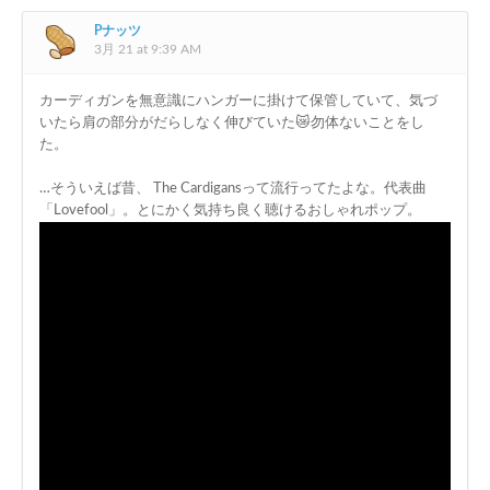
Pナッツ
3月 21 at 9:39 AM
カーディガンを無意識にハンガーに掛けて保管していて、気づ
いたら肩の部分がだらしなく伸びていた😿勿体ないことをし
た。
…そういえば昔、 The Cardigansって流行ってたよな。代表曲
「Lovefool」。とにかく気持ち良く聴けるおしゃれポップ。