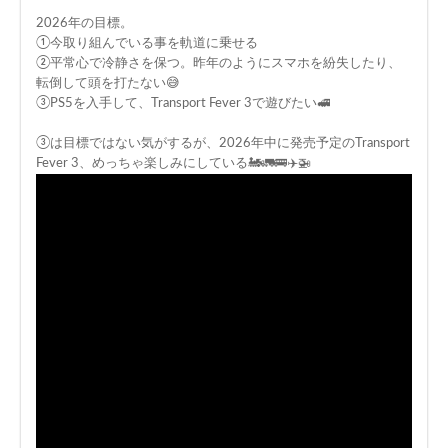
2026年の目標。
①今取り組んでいる事を軌道に乗せる
②平常心で冷静さを保つ。昨年のようにスマホを紛失したり、
転倒して頭を打たない😅
③PS5を入手して、Transport Fever 3で遊びたい🚅
③は目標ではない気がするが、2026年中に発売予定のTransport
Fever 3、めっちゃ楽しみにしている🚂🚛🚌✈️🚁