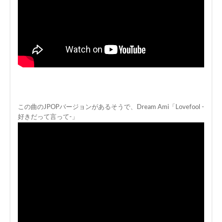
この曲のJPOPバージョンがあるそうで、Dream Ami「Lovefool -
好きだって言って-」