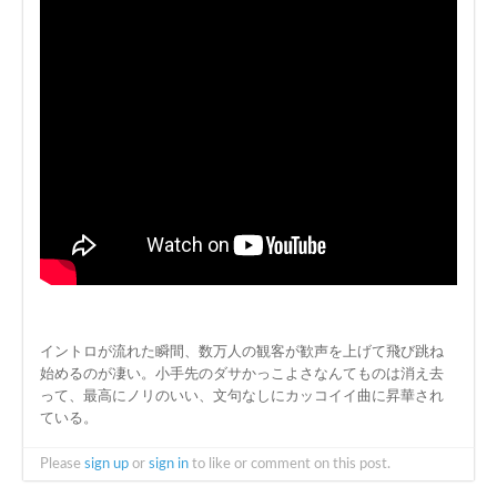
イントロが流れた瞬間、数万人の観客が歓声を上げて飛び跳ね
始めるのが凄い。小手先のダサかっこよさなんてものは消え去
って、最高にノリのいい、文句なしにカッコイイ曲に昇華され
ている。
Please
sign up
or
sign in
to like or comment on this post.