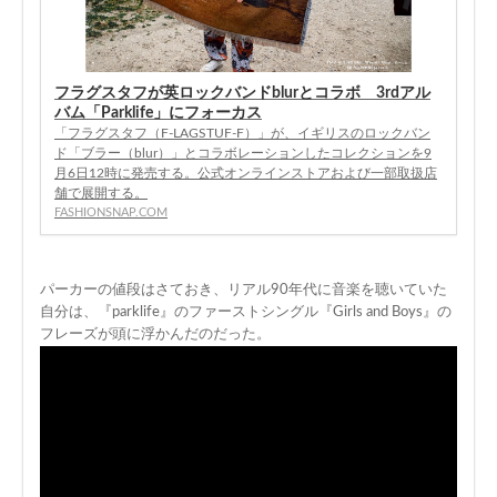
フラグスタフが英ロックバンドblurとコラボ 3rdアル
バム「Parklife」にフォーカス
「フラグスタフ（F-LAGSTUF-F）」が、イギリスのロックバン
ド「ブラー（blur）」とコラボレーションしたコレクションを9
月6日12時に発売する。公式オンラインストアおよび一部取扱店
舗で展開する。
FASHIONSNAP.COM
パーカーの値段はさておき、リアル90年代に音楽を聴いていた
自分は、『parklife』のファーストシングル『Girls and Boys』の
フレーズが頭に浮かんだのだった。