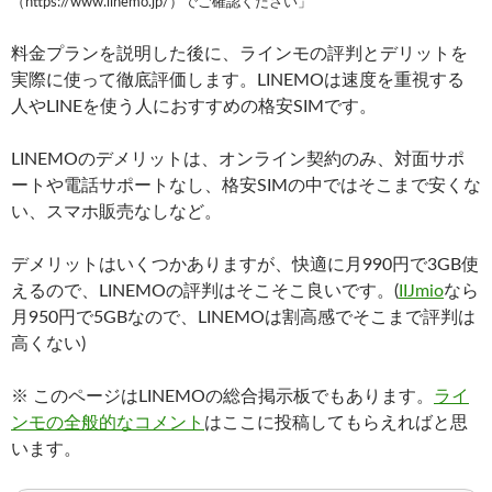
（https://www.linemo.jp/）でご確認ください」
料金プランを説明した後に、ラインモの評判とデリットを
実際に使って徹底評価します。LINEMOは速度を重視する
人やLINEを使う人におすすめの格安SIMです。
LINEMOのデメリットは、オンライン契約のみ、対面サポ
ートや電話サポートなし、格安SIMの中ではそこまで安くな
い、スマホ販売なしなど。
デメリットはいくつかありますが、快適に月990円で3GB使
えるので、LINEMOの評判はそこそこ良いです。(
IIJmio
なら
月950円で5GBなので、LINEMOは割高感でそこまで評判は
高くない)
※ このページはLINEMOの総合掲示板でもあります。
ライ
ンモの全般的なコメント
はここに投稿してもらえればと思
います。