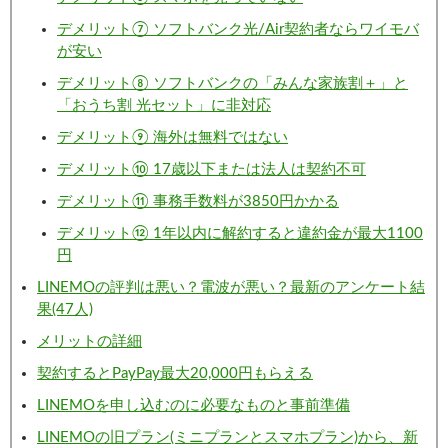
デメリット⑦ ソフトバンク光/Air契約者ならワイモバ
が安い
デメリット⑧ ソフトバンクの「みんな家族割＋」と
「おうち割 光セット」に非対応
デメリット⑨ 海外は無料ではない
デメリット⑩ 17歳以下または法人は契約不可
デメリット⑪ 事務手数料が3850円かかる
デメリット⑫ 1年以内に解約すると違約金が最大1100
円
LINEMOの評判は悪い？電波が悪い？最新のアンケート結
果(47人)
メリットの詳細
契約するとPayPay最大20,000円もらえる
LINEMOを申し込むのに必要なものと事前準備
LINEMOの旧プラン(ミニプランとスマホプラン)から、新