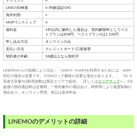
テザリング
○
LINEのID検索
○ (年齢認証OK)
海外利用
×
MNPワンストップ
○
違約金
1年以内に解約した場合は、契約解除料としてベス
トプランは858円、ベストプランVは1,100円
申し込み方法
オンラインのみ
支払い方法
クレジットカード/口座振替
契約者の年齢
18歳以上なら契約可
LINEMOからの指摘により注記：「eSIM※ ※eSIMを利用するためには、eSIM
対応の端末が必要です。※SIMロック解除が必要な場合があります。」「5G ※
高速大容量5G(新周波数)は限定エリアで提供。 詳しくは
エリアマップ
へ」5分
超過の国内通話料は従量制、一部対象外の通話あり。時間帯により速度制御の
場合あり。オンライン専用。表記は基本料金
LINEMOのデメリットの詳細