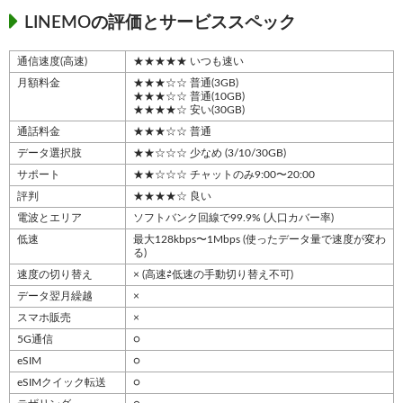
LINEMOの評価とサービススペック
通信速度(高速)
★★★★★ いつも速い
月額料金
★★★☆☆ 普通(3GB)
★★★☆☆ 普通(10GB)
★★★★☆ 安い(30GB)
通話料金
★★★☆☆ 普通
データ選択肢
★★☆☆☆ 少なめ (3/10/30GB)
サポート
★★☆☆☆ チャットのみ9:00〜20:00
評判
★★★★☆ 良い
電波とエリア
ソフトバンク回線で99.9% (人口カバー率)
低速
最大128kbps〜1Mbps (使ったデータ量で速度が変わ
る)
速度の切り替え
× (高速⇄低速の手動切り替え不可)
データ翌月繰越
×
スマホ販売
×
5G通信
○
eSIM
○
eSIMクイック転送
○