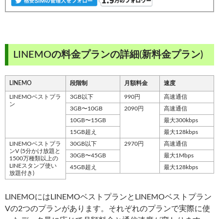
LINEMOの料金プランの詳細(新料金プラン)
LINEMO
段階制
月額料金
速度
LINEMOベストプラ
3GB以下
990円
高速通信
ン
3GB〜10GB
2090円
高速通信
10GB〜15GB
最大300kbps
15GB超え
最大128kbps
LINEMOベストプラ
30GB以下
2970円
高速通信
ンV (5分かけ放題と
30GB〜45GB
最大1Mbps
1500万種類以上の
LINEスタンプ使い
45GB超え
最大128kbps
放題付き)
LINEMOにはLINEMOベストプランとLINEMOベストプラン
Vの2つのプランがあります。それぞれのプランで実際に使