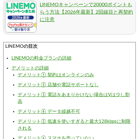
LINEMOキャンペーンで20000ポイントも
らう方法【2026年最新】2回線目と再契約
に注意
LINEMOの目次
LINEMOの料金プランの詳細
デメリットの詳細
デメリット① 契約はオンラインのみ
デメリット② 店舗や電話サポートなし
デメリット③ 電話をあまりかけない場合はVは少し割
高
デメリット④ データ繰越不可
デメリット⑤ 低速を使いすぎると最大128kbpsに制限
される
デメリット⑥ スマホを売っていない