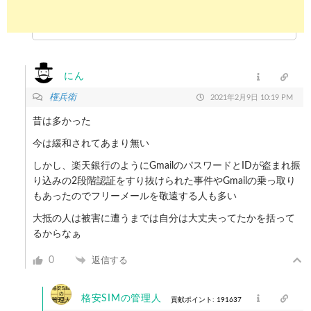
にん
権兵衛
2021年2月9日 10:19 PM
昔は多かった
今は緩和されてあまり無い
しかし、楽天銀行のようにGmailのパスワードとIDが盗まれ振
り込みの2段階認証をすり抜けられた事件やGmailの乗っ取り
もあったのでフリーメールを敬遠する人も多い
大抵の人は被害に遭うまでは自分は大丈夫ってたかを括って
るからなぁ
0
返信する
格安SIMの管理人
貢献ポイント: 191637