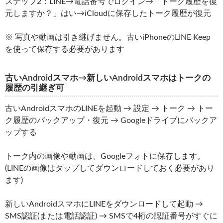
ステップ2：LINE→電話番号でログイン→「トーク履歴を復
元しますか？」はい→iCloudに保存したトーク履歴が復元
※ 写真や動画は引き継げません。古いiPhoneのLINE Keep
を使って保存する必要があります
古いAndroidスマホ→新しいAndroidスマホはトークの
履歴の引継ぎ可
古いAndroidスマホのLINEを起動 → 設定 → トーク → トー
ク履歴のバックアップ・復元 → Googleドライブにバックア
ップする
トーク内の画像や動画は、Googleフォトに保存します。
(LINEの画像はタップしてダウンロードしておく必要があり
ます)
新しいAndroidスマホにLINEをダウンロードして起動 →
SMS認証(または電話認証) → SMSで4桁の認証番号がすぐに