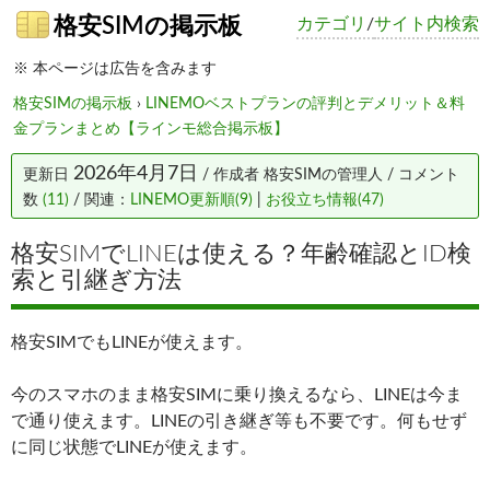
格安SIMの掲示板
カテゴリ
/
サイト内検索
※ 本ページは広告を含みます
格安SIMの掲示板
›
LINEMOベストプランの評判とデメリット＆料
金プランまとめ【ラインモ総合掲示板】
2026年4月7日
更新日
/ 作成者
格安SIMの管理人
/ コメント
数
(11)
/ 関連：
LINEMO更新順(9)
|
お役立ち情報(47)
格安SIMでLINEは使える？年齢確認とID検
索と引継ぎ方法
格安SIMでもLINEが使えます。
今のスマホのまま格安SIMに乗り換えるなら、LINEは今ま
で通り使えます。LINEの引き継ぎ等も不要です。何もせず
に同じ状態でLINEが使えます。