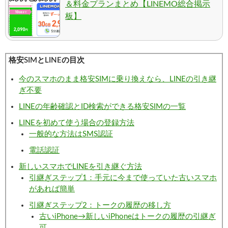
＆料金プランまとめ【LINEMO総合掲示
板】
格安SIMとLINEの目次
今のスマホのまま格安SIMに乗り換えなら、LINEの引き継
ぎ不要
LINEの年齢確認とID検索ができる格安SIMの一覧
LINEを初めて使う場合の登録方法
一般的な方法はSMS認証
電話認証
新しいスマホでLINEを引き継ぐ方法
引継ぎステップ1：手元に今まで使っていた古いスマホ
があれば簡単
引継ぎステップ2：トークの履歴の移し方
古いiPhone→新しいiPhoneはトークの履歴の引継ぎ
可