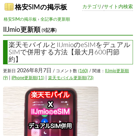
格安SIMの掲示板
カテゴリ
/
サイト内検索
格安SIMの掲示板
›
全記事の更新順
IIJmio更新順
(9記事)
楽天モバイルとIIJmioのeSIMをデュアル
SIMで併用する方法【最大月600円節
約】
2026年8月7日
更新日
/ コメント数
(160)
/ 関連：
IIJmio更新順
(9)
|
iPhone更新順(11)
|
楽天モバイル更新順(73)