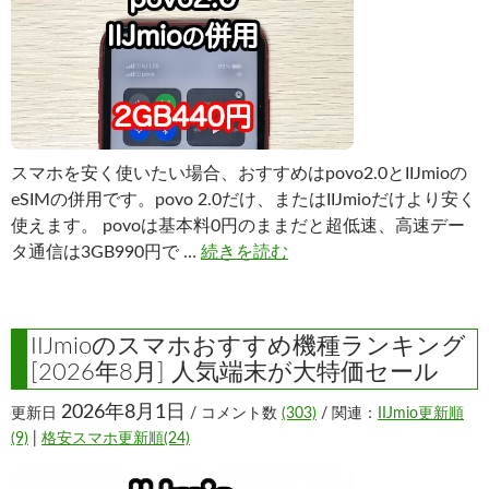
スマホを安く使いたい場合、おすすめはpovo2.0とIIJmioの
eSIMの併用です。povo 2.0だけ、またはIIJmioだけより安く
使えます。 povoは基本料0円のままだと超低速、高速デー
タ通信は3GB990円で …
続きを読む
IIJmioのスマホおすすめ機種ランキング
[2026年8月] 人気端末が大特価セール
2026年8月1日
更新日
/ コメント数
(303)
/ 関連：
IIJmio更新順
(9)
|
格安スマホ更新順(24)