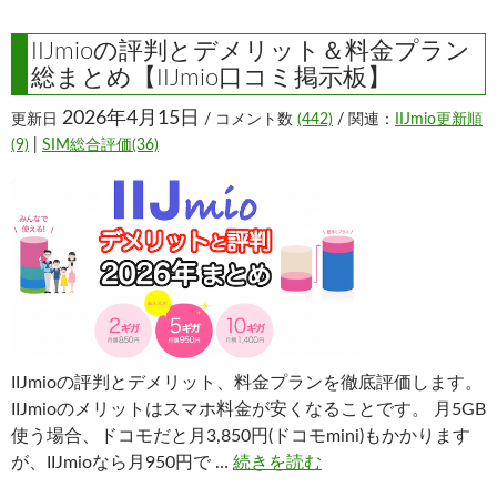
IIJmioの評判とデメリット＆料金プラン
総まとめ【IIJmio口コミ掲示板】
2026年4月15日
更新日
/ コメント数
(442)
/ 関連：
IIJmio更新順
(9)
|
SIM総合評価(36)
IIJmioの評判とデメリット、料金プランを徹底評価します。
IIJmioのメリットはスマホ料金が安くなることです。 月5GB
使う場合、ドコモだと月3,850円(ドコモmini)もかかります
が、IIJmioなら月950円で …
続きを読む