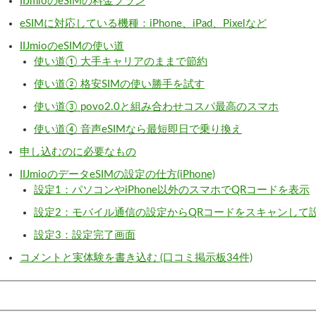
IIJmioのeSIMの料金プラン
eSIMに対応している機種：iPhone、iPad、Pixelなど
IIJmioのeSIMの使い道
使い道① 大手キャリアのままで節約
使い道② 格安SIMの使い勝手を試す
使い道③ povo2.0と組み合わせコスパ最高のスマホ
使い道④ 音声eSIMなら最短即日で乗り換え
申し込むのに必要なもの
IIJmioのデータeSIMの設定の仕方(iPhone)
設定1：パソコンやiPhone以外のスマホでQRコードを表示
設定2：モバイル通信の設定からQRコードをスキャンして
設定3：設定完了画面
コメントと実体験を書き込む (口コミ掲示板34件)