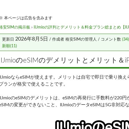
※ 本ページは広告を含みます
格安SIMの掲示板
›
IIJmioの評判とデメリット＆料金プラン総まとめ【II
2026年8月5日
更新日
/ 作成者
格安SIMの管理人
/ コメント数
(34)
新順(11)
IIJmioのeSIMのデメリットとメリット＆i
IIJmioならeSIMが使えます。メリットは自宅で即日で乗り
プランが格安で使えることです。
IIJmioのeSIMのデメリットは、eSIMの再発行に手数料が22
eSIMの変更ができないこと、IIJmioのデータeSIMは5G非対