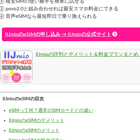
② 格安SIMの使い勝手を簡単に試せる
③ povo2.0と組み合わせれば最安スマホ料金にできる
④ 音声eSIMなら最短即日で乗り換えられる
IIJmioのeSIMの申し込み → IIJmioの公式サイト
IIJmioの評判とデメリット＆料金プランまとめ【
IIJmioのeSIMの目次
eSIMって何？通常のSIMカードとの違い
IIJmioのeSIMのデメリット
IIJmioのeSIMのメリット