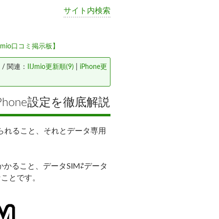
サイト内検索
Jmio口コミ掲示板】
/ 関連：
IIJmio更新順(9)
|
iPhone更
Phone設定を徹底解説
換えられること、それとデータ専用
0円かかること、データSIM⇄データ
応なことです。