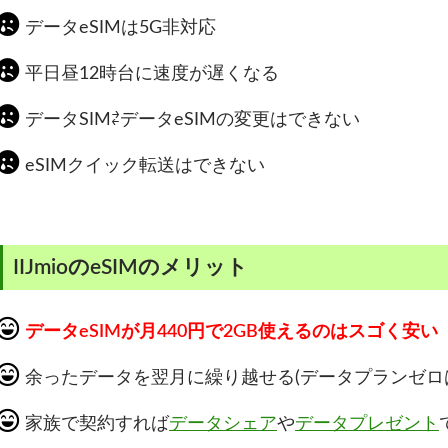
データeSIMは5G非対応
平日昼12時台に速度が遅くなる
データSIM⇄データeSIMの変更はできない
eSIMクイック転送はできない
IIJmioのeSIMのメリット
データeSIMが月440円で2GB使えるのはスゴく安い
余ったデータを翌月に繰り越せる(データプランゼロ
家族で契約すれば
データシェア
や
データプレゼント