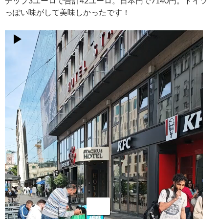
チップ3ユーロで合計42ユーロ。日本円で7140円。ドイツ
っぽい味がして美味しかったです！
動
画
プ
レ
ー
ヤ
ー