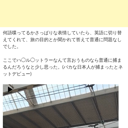
何語喋ってるかさっぱりな表情していたら、英語に切り替
えてくれて、旅の目的とか聞かれて答えて普通に問題なし
でした。
ここでハ◯ル◯ットラーなんて言おうものなら普通に捕ま
るんだろうなと少し思った。(バカな日本人が捕まったとネ
ットデビュー)
動
画
プ
レ
ー
ヤ