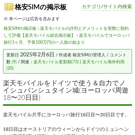
格安SIMの掲示板
カテゴリ
/
サイト内検索
※ 本ページは広告を含みます
格安SIMの掲示板
›
楽天モバイルの評判とデメリットを実際に契約
して評価【楽天モバイル総合掲示板】
›
楽天モバイルでヨーロッパ
旅行1ヶ月、予算100万円の一人旅の始まり
2025年2月6日
更新日
/ 作成者
格安SIMの管理人
/ コメント
数
(9)
/ 関連：
楽天モバイル更新順(73)
|
楽天モバイル海外利用
(20)
楽天モバイルをドイツで使う＆自力でノ
イシュバンシュタイン城(ヨーロッパ周遊
18〜20日目)
楽天モバイル片手にヨーロッパ旅行18日目〜20日目です。
18日目はオーストリアのウィーンからドイツのミュンヘン