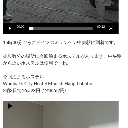
00:00
00:12
15時30分ごろにドイツのミュンヘン中央駅に到着です。
徒歩数分の場所に今回泊まるホステルがあります。中央駅
から近いホステルは便利ですね。
今回泊まるホステル
Wombat’s City Hostel Munich Hauptbahnhof
2泊3日で16,523円 (1泊8262円)
動
画
プ
レ