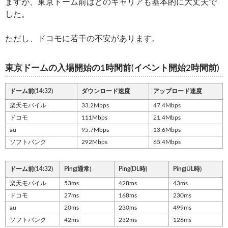
ますが、東京ドーム前はどのキャリアも基本的に大丈夫で
した。
ただし、ドコモに若干の不安があります。
東京ドームの入場開始の1時間前(イベント開始2時間前)
ドーム前(14:32)
ダウンロード速度
アップロード速度
楽天モバイル
33.2Mbps
47.4Mbps
ドコモ
111Mbps
21.4Mbps
au
95.7Mbps
13.6Mbps
ソフトバンク
292Mbps
65.4Mbps
ドーム前(14:32)
Ping(通常)
Ping(DL時)
Ping(UL時)
楽天モバイル
53ms
428ms
43ms
ドコモ
27ms
168ms
230ms
au
20ms
230ms
499ms
ソフトバンク
42ms
232ms
126ms