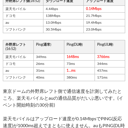
外野席レフト側(16:52)
ダウンロード速度
アップロード速度
楽天モバイル
4.44bps
0.14Mbps
ドコモ
138Mbps
21.7Mbps
au
13.0Mbps
19.4Mbps
ソフトバンク
30.5Mbps
23.0Mbps
外野席レフト
Ping(通常)
Ping(DL時)
Ping(UL時)
(16:52)
楽天モバイル
349ms
1648ms
3766ms
ドコモ
26ms
73ms
344ms
au
31ms
1…ms
457ms
ソフトバンク
40ms
380ms
171ms
東京ドームの外野席レフト側で通信速度を計測してみたと
ころ、楽天モバイルとauの通信品質がだいぶ悪いです。(イ
ベント開始時刻の30分前)
楽天モバイルはアップロード速度が0.14MbpsでPING(反応
速度)が1000ms超えでまともに使えません。auもPING(DL時