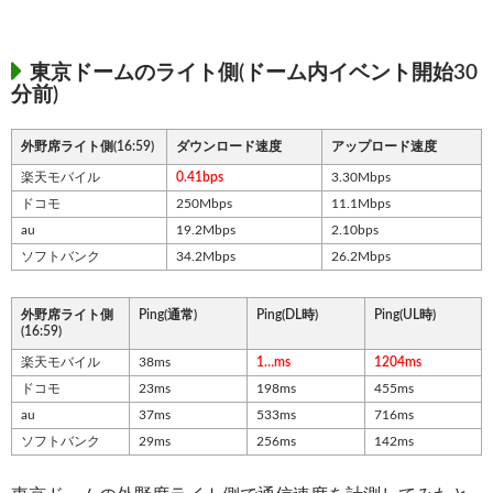
東京ドームのライト側(ドーム内イベント開始30
分前)
外野席ライト側(16:59)
ダウンロード速度
アップロード速度
楽天モバイル
0.41bps
3.30Mbps
ドコモ
250Mbps
11.1Mbps
au
19.2Mbps
2.10bps
ソフトバンク
34.2Mbps
26.2Mbps
外野席ライト側
Ping(通常)
Ping(DL時)
Ping(UL時)
(16:59)
楽天モバイル
38ms
1…ms
1204ms
ドコモ
23ms
198ms
455ms
au
37ms
533ms
716ms
ソフトバンク
29ms
256ms
142ms