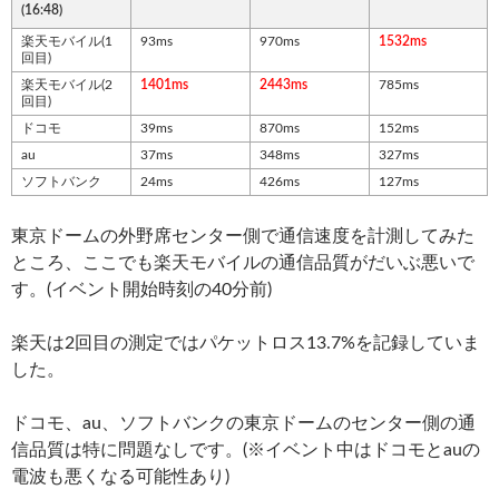
(16:48)
楽天モバイル(1
93ms
970ms
1532ms
回目)
楽天モバイル(2
1401ms
2443ms
785ms
回目)
ドコモ
39ms
870ms
152ms
au
37ms
348ms
327ms
ソフトバンク
24ms
426ms
127ms
東京ドームの外野席センター側で通信速度を計測してみた
ところ、ここでも楽天モバイルの通信品質がだいぶ悪いで
す。(イベント開始時刻の40分前)
楽天は2回目の測定ではパケットロス13.7%を記録していま
した。
ドコモ、au、ソフトバンクの東京ドームのセンター側の通
信品質は特に問題なしです。(※イベント中はドコモとauの
電波も悪くなる可能性あり)