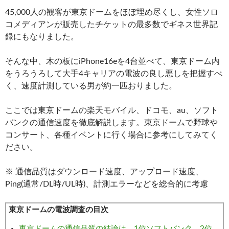
45,000人の観客が東京ドームをほぼ埋め尽くし、女性ソロ
コメディアンが販売したチケットの最多数でギネス世界記
録にもなりました。
そんな中、木の板にiPhone16eを4台並べて、東京ドーム内
をうろうろして大手4キャリアの電波の良し悪しを把握すべ
く、速度計測している男が約一匹おりました。
ここでは東京ドームの楽天モバイル、ドコモ、au、ソフト
バンクの通信速度を徹底解説します。東京ドームで野球や
コンサート、各種イベントに行く場合に参考にしてみてく
ださい。
※ 通信品質はダウンロード速度、アップロード速度、
Ping(通常/DL時/UL時)、計測エラーなどを総合的に考慮
東京ドームの電波調査の目次
東京ドームの通信品質の結論は、1位ソフトバンク、2位