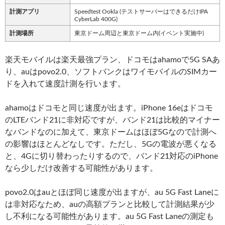
計測アプリ
Speedtest Ookla (テストサーバーはできるだけIPA
CyberLab 400G)
計測場所
東京ドーム周辺と東京ドーム内(イベント実施中)
楽天モバイルは楽天最強プラン、ドコモはahamoで5G SAあ
り、auはpovo2.0、ソフトバンクはワイモバイルのSIMカー
ドを入れて速度計測を行います。
ahamoはドコモと同じ速度が出ます。iPhone 16eはドコモ
のLTEバンド21に非対応ですが、バンド21は比較的マイナー
なバンドなのに加えて、東京ドームはほぼ5Gなので計測へ
の影響はほとんどなしです。ただし、5Gの電波が悪くなる
と、4Gに切り替わったりするので、バンド21対応のiPhone
なら少しだけ改善する可能性があります。
povo2.0はauとほぼ同じ速度が出ますが、au 5G Fast Laneに
は非対応なため、auの高額プランと比較して計測結果が少
し不利になる可能性があります。au 5G Fast Laneの測定も