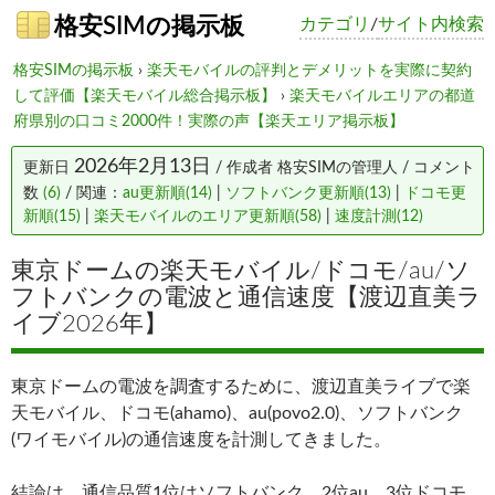
格安SIMの掲示板
カテゴリ
/
サイト内検索
格安SIMの掲示板
›
楽天モバイルの評判とデメリットを実際に契約
して評価【楽天モバイル総合掲示板】
›
楽天モバイルエリアの都道
府県別の口コミ2000件！実際の声【楽天エリア掲示板】
2026年2月13日
更新日
/ 作成者
格安SIMの管理人
/ コメント
数
(6)
/ 関連：
au更新順(14)
|
ソフトバンク更新順(13)
|
ドコモ更
新順(15)
|
楽天モバイルのエリア更新順(58)
|
速度計測(12)
東京ドームの楽天モバイル/ドコモ/au/ソ
フトバンクの電波と通信速度【渡辺直美ラ
イブ2026年】
東京ドームの電波を調査するために、渡辺直美ライブで楽
天モバイル、ドコモ(ahamo)、au(povo2.0)、ソフトバンク
(ワイモバイル)の通信速度を計測してきました。
結論は、通信品質1位はソフトバンク、2位au、3位ドコモ、