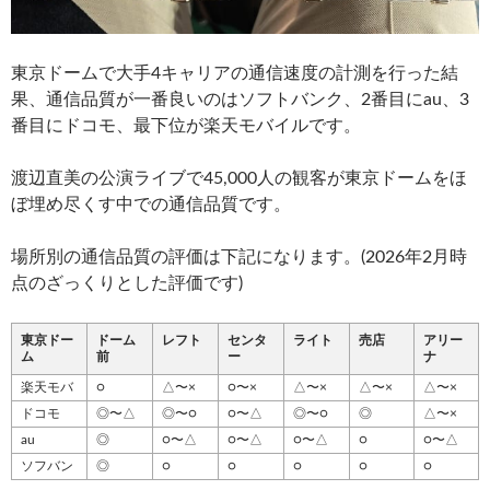
東京ドームで大手4キャリアの通信速度の計測を行った結
果、通信品質が一番良いのはソフトバンク、2番目にau、3
番目にドコモ、最下位が楽天モバイルです。
渡辺直美の公演ライブで45,000人の観客が東京ドームをほ
ぼ埋め尽くす中での通信品質です。
場所別の通信品質の評価は下記になります。(2026年2月時
点のざっくりとした評価です)
東京ドー
ドーム
レフト
センタ
ライト
売店
アリー
ム
前
ー
ナ
楽天モバ
○
△〜×
○〜×
△〜×
△〜×
△〜×
ドコモ
◎〜△
◎〜○
○〜△
◎〜○
◎
△〜×
au
◎
○〜△
○〜△
○〜△
○
○〜△
ソフバン
◎
○
○
○
○
○