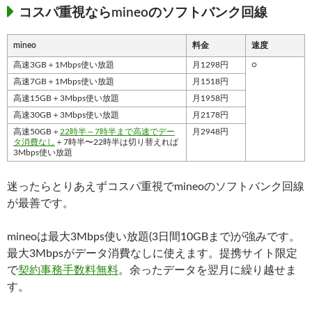
コスパ重視ならmineoのソフトバンク回線
mineo
料金
速度
高速3GB＋1Mbps使い放題
月1298円
○
高速7GB＋1Mbps使い放題
月1518円
高速15GB＋3Mbps使い放題
月1958円
高速30GB＋3Mbps使い放題
月2178円
高速50GB＋
22時半～7時半まで高速でデー
月2948円
タ消費なし
＋7時半〜22時半は切り替えれば
3Mbps使い放題
迷ったらとりあえずコスパ重視でmineoのソフトバンク回線
が最善です。
mineoは最大3Mbps使い放題(3日間10GBまで)が強みです。
最大3Mbpsがデータ消費なしに使えます。提携サイト限定
で
契約事務手数料無料
。余ったデータを翌月に繰り越せま
す。