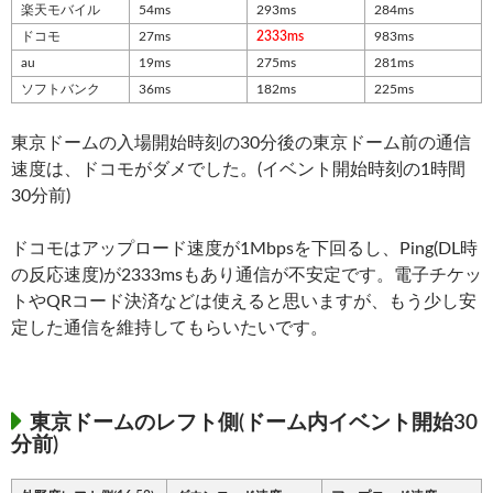
楽天モバイル
54ms
293ms
284ms
ドコモ
27ms
2333ms
983ms
au
19ms
275ms
281ms
ソフトバンク
36ms
182ms
225ms
東京ドームの入場開始時刻の30分後の東京ドーム前の通信
速度は、ドコモがダメでした。(イベント開始時刻の1時間
30分前)
ドコモはアップロード速度が1Mbpsを下回るし、Ping(DL時
の反応速度)が2333msもあり通信が不安定です。電子チケッ
トやQRコード決済などは使えると思いますが、もう少し安
定した通信を維持してもらいたいです。
東京ドームのレフト側(ドーム内イベント開始30
分前)