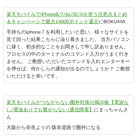
楽天モバイルでiPhone8/7/6s/SE/Xを使う注意点まとめ
＆キャンペーンで最大14000ポイント還元
にBOKUMA
手持ちのiphone７を利用したいと思い、様々なサイトを
見て回った結果こちらに辿り着きました。 当方パソコン
に疎く、初歩的なことをお聞きして申し訳ありません。
プロセスの中のターミナルのコマンド入力がうまく行き
ません。 ご教授いただいたコマンドを入れエンターキー
を押せば、何かしらの通知が出るのでしょうか？ ご教授
いただけると幸いです。
楽天モバイルがつながらない圏外対策の掲示板【電波な
し/電波ありでも繋がらない/通信障害】
にまっちゃんさ
ん
大阪から奈良よりの 阪奈道路で圏外になる