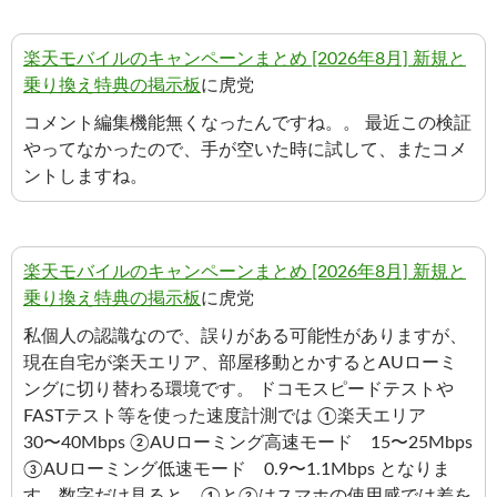
楽天モバイルのキャンペーンまとめ [2026年8月] 新規と
乗り換え特典の掲示板
に虎党
コメント編集機能無くなったんですね。。 最近この検証
やってなかったので、手が空いた時に試して、またコメ
ントしますね。
楽天モバイルのキャンペーンまとめ [2026年8月] 新規と
乗り換え特典の掲示板
に虎党
私個人の認識なので、誤りがある可能性がありますが、
現在自宅が楽天エリア、部屋移動とかするとAUローミ
ングに切り替わる環境です。 ドコモスピードテストや
FASTテスト等を使った速度計測では ①楽天エリア
30〜40Mbps ②AUローミング高速モード 15〜25Mbps
③AUローミング低速モード 0.9〜1.1Mbps となりま
す。数字だけ見ると、①と②はスマホの使用感では差を