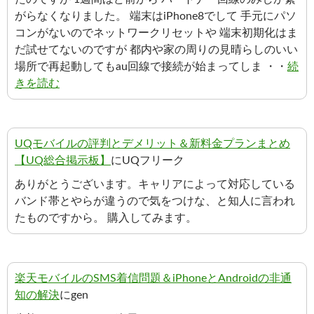
がらなくなりました。 端末はiPhone8でして 手元にパソ
コンがないのでネットワークリセットや 端末初期化はま
だ試せてないのですが 都内や家の周りの見晴らしのいい
場所で再起動してもau回線で接続が始まってしま ・・
続
きを読む
UQモバイルの評判とデメリット＆新料金プランまとめ
【UQ総合掲示板】
にUQフリーク
ありがとうございます。キャリアによって対応している
バンド帯とやらが違うので気をつけな、と知人に言われ
たものですから。 購入してみます。
楽天モバイルのSMS着信問題＆iPhoneとAndroidの非通
知の解決
にgen