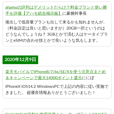
ahamoの評判はデメリットだらけ？料金プランと使い勝
手を評価【アハモ総合掲示板】
に豪腕幹事長
後出しで低容量プランも出して来るかも知れませんが、
（料金設定は良いと思いますが）20GB一択というのは
どうなんでしょうね？ 3GBとかで済む人はケータイプラ
ンとeSIMの合わせ技とかで良いような気もします。
2020年12月9日
楽天モバイルでiPhone8/7/6s/SE/Xを使う注意点まとめ
＆キャンペーンで最大14000ポイント還元
ににぼ
iPhoneX iOS14.2 WindowsPCで上記の内容に従い実施で
きました。 超優良情報ありがとうございました！