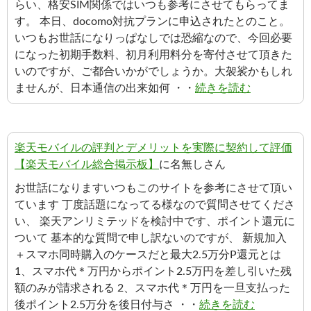
らい、格安SIM関係ではいつも参考にさせてもらってま
す。 本日、docomo対抗プランに申込されたとのこと。
いつもお世話になりっぱなしでは恐縮なので、今回必要
になった初期手数料、初月利用料分を寄付させて頂きた
いのですが、ご都合いかがでしょうか。大袈裟かもしれ
ませんが、日本通信の出来如何 ・・
続きを読む
楽天モバイルの評判とデメリットを実際に契約して評価
【楽天モバイル総合掲示板】
に名無しさん
お世話になりますいつもこのサイトを参考にさせて頂い
ています 丁度話題になってる様なので質問させてくださ
い、 楽天アンリミテッドを検討中です、ポイント還元に
ついて 基本的な質問で申し訳ないのですが、 新規加入
＋スマホ同時購入のケースだと最大2.5万分P還元とは
1、スマホ代＊万円からポイント2.5万円を差し引いた残
額のみが請求される 2、スマホ代＊万円を一旦支払った
後ポイント2.5万分を後日付与さ ・・
続きを読む