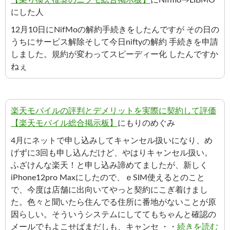
【乗り換え推奨のニフモ総合掲示板】
にNifmo→LIBMO
にした人
12月10日にNifMoの解約手続きをしたんですが その日の
うちにサービス解除そして今日niftyの解約 手続きを申請
しました。規約が変わってスピーディー化 したんですか
ねぇ
楽天モバイルの評判とデメリットを実際に契約して評価
【楽天モバイル総合掲示板】
にもりのめぐみ
4月にネットで申し込みしてキャンセル扱いになり、め
げずに3回も申し込んだけど、やはりキャンセル扱い。
ふざけんな楽天！と申し込み諦めてましたが、新しく
iPhone12pro Maxにしたので、ｅSIM使えるとのこと
で、今度は店舗に出向いてやっと契約にこぎ着けまし
た。色々と聞いたら住んでる住所に番地がないことが原
因らしい。そういうシステムにしててもちゃんと確認の
メールでもよこせばまだしも、キャンセ ・・
続きを読む