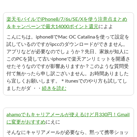
楽天モバイルでiPhone8/7/6s/SE/Xを使う注意点まとめ
＆キャンペーンで最大14000ポイント還元
によよ
こんにちは。iphone8でMac OC Catalinaを使って設定を
試しているのですがipccのダウンロードができません。
アプリなどが必要なのでしょうか？先日、家族が知人に
このPCを貸して古いiphoneで楽天アンリミットを開通さ
せたそうなのですが影響ありますか？このような質問受
付て無かったら申し訳ございません。お時間ありました
ら宜しくお願いします。＊itunesでのやり方も試してし
ましたがダ ・・
続きを読む
ahamoでもキャリアメールが使えるけど月330円！Gmail
に変更がおすすめ
にえに
そんなにキャリアメールが必要なら、黙って携帯ショッ