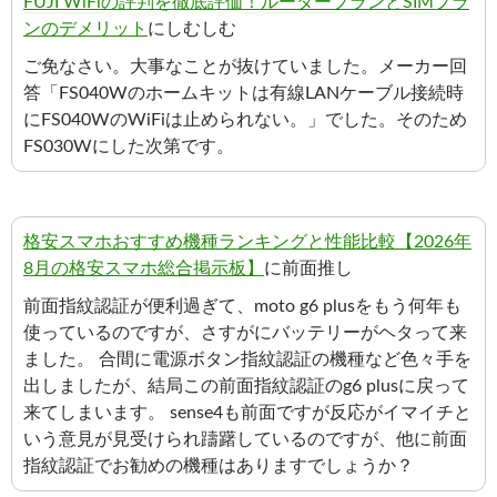
FUJI WiFiの評判を徹底評価！ルータープランとSIMプラ
ンのデメリット
にしむしむ
ご免なさい。大事なことが抜けていました。メーカー回
答「FS040Wのホームキットは有線LANケーブル接続時
にFS040WのWiFiは止められない。」でした。そのため
FS030Wにした次第です。
格安スマホおすすめ機種ランキングと性能比較【2026年
8月の格安スマホ総合掲示板】
に前面推し
前面指紋認証が便利過ぎて、moto g6 plusをもう何年も
使っているのですが、さすがにバッテリーがヘタって来
ました。 合間に電源ボタン指紋認証の機種など色々手を
出しましたが、結局この前面指紋認証のg6 plusに戻って
来てしまいます。 sense4も前面ですが反応がイマイチと
いう意見が見受けられ躊躇しているのですが、他に前面
指紋認証でお勧めの機種はありますでしょうか？