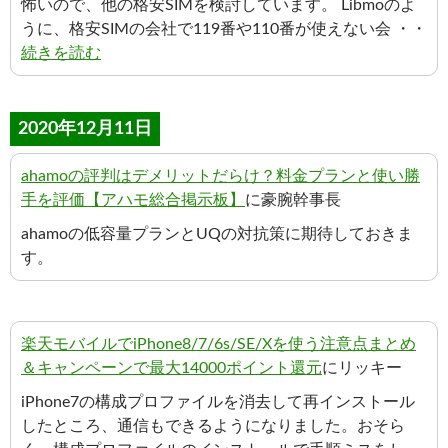
怖いので、他の格安SIMを検討しています。 Libmoのよ
うに、格安SIMの会社で119番や110番が使えない会 ・・
続きを読む
2020年12月11日
ahamoの評判はデメリットだらけ？料金プランと使い勝
手を評価【アハモ総合掲示板】
に豪腕幹事長
ahamoの低容量プランとUQの対抗策に期待しておきま
す。
楽天モバイルでiPhone8/7/6s/SE/Xを使う注意点まとめ
＆キャンペーンで最大14000ポイント還元
にリッキー
iPhone7の構成プロファイルを消去して再インストール
したところ、通信もできるようになりました。おそら