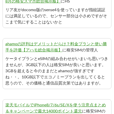
8月の格安スマホ総合掲示板】
にHS
リア友がdocomo版のsense4を使っていますが指紋認証
には満足しているので、センサー部分は小さめですがそ
こまで気にすることはないかと
ahamoの評判はデメリットだらけ？料金プランと使い勝
手を評価【アハモ総合掲示板】
に格安SIMの管理人
ケータイプランとeSIMの組み合わせがいまいち思いつき
ませんが、3GB以下の人は格安SIMが良いと思います。
3GBを超えると今のままだとahamoが強すぎです
ね・・。10GB以下でエコノミープランを出してくると
思うので、その価格と通信品質次第ではありますが。
楽天モバイルでiPhone8/7/6s/SE/Xを使う注意点まとめ
＆キャンペーンで最大14000ポイント還元
に格安SIMの