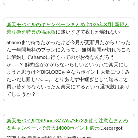
楽天モバイルのキャンペーンまとめ [2026年8月] 新規と
乗り換え特典の掲示板
に迷いすぎて夜しか寝れない
ahamoまで待ちたかったけど今月が更新月だから いった
ん一年間無料のプランに入って、 無料期間が切れるころ
に解約してahamoに行くってのがお得なんだろう
か……？ 解約金がかからないらしいという点で楽天にし
ようと思うけどBIGLOBEも今ならポイント大量につくみ
たいだし難しい……。 とりあえず中継ぎとして端末ごと
買い替えるならいったん楽天にするという選択肢はあり
でしょうか？
楽天モバイルでiPhone8/7/6s/SE/Xを使う注意点まとめ
＆キャンペーンで最大14000ポイント還元
にescargot