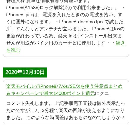
管理人様 貴重な情報有難う御座います。
iPhone6(A1586)ロック解除済みで利用出来ました。。 ・
iPhone6.ipccは、電源を入れたときのみ電波を拾い、す
ぐに圏外になります。 ・iPhone6-docomo.ipccで試した
所、すんなりとアンテナが立ちました。 iPhone6はiosの
更新が終わっている為、楽天linkはインストール出来ま
せんが用途がバイク用のカーナビに使用します ・・
続き
を読む
2020年12月10日
楽天モバイルでiPhone8/7/6s/SE/Xを使う注意点まとめ
＆キャンペーンで最大14000ポイント還元
にクニ
コメント失礼します。 上記手順完了直後は圏外表示だっ
たのですが、2、3分程で楽天の回線が使えるようになり
ました。 このような時間差はあるものなのでしょうか？