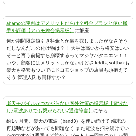
ahamoの評判はデメリットだらけ？料金プランと使い勝
手を評価【アハモ総合掲示板】
に蟹座
何か期間限定値引き料金とか裏を探しましたがなさそう
だしなんだこの化け物は？！ 大手は高いから格安はいい
ぞーと言う前提すら崩壊するってマジヤバタニエン！！
いや、顧客にはメリットしかないけどさ kddiもsoftbakも
楽天も格安もついでにドコモショップの店員も頭抱えて
そう 管理人氏も同様すか？
楽天モバイルがつながらない圏外対策の掲示板【電波な
し/電波ありでも繋がらない/通信障害】
にそら
約1ヶ月間、楽天の電波（band3）を使い続けて 端末の
再起動などがあっても問題なく また電波を掴み続けてい
たのですが 1週間ほど前から パートナー回線のみしか繋