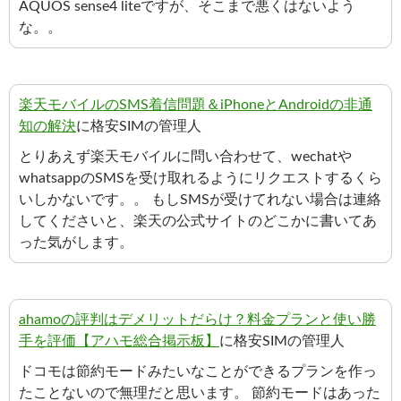
AQUOS sense4 liteですが、そこまで悪くはないよう
な。。
楽天モバイルのSMS着信問題＆iPhoneとAndroidの非通
知の解決
に格安SIMの管理人
とりあえず楽天モバイルに問い合わせて、wechatや
whatsappのSMSを受け取れるようにリクエストするくら
いしかないです。。 もしSMSが受けてれない場合は連絡
してくださいと、楽天の公式サイトのどこかに書いてあ
った気がします。
ahamoの評判はデメリットだらけ？料金プランと使い勝
手を評価【アハモ総合掲示板】
に格安SIMの管理人
ドコモは節約モードみたいなことができるプランを作っ
たことないので無理だと思います。 節約モードはあった