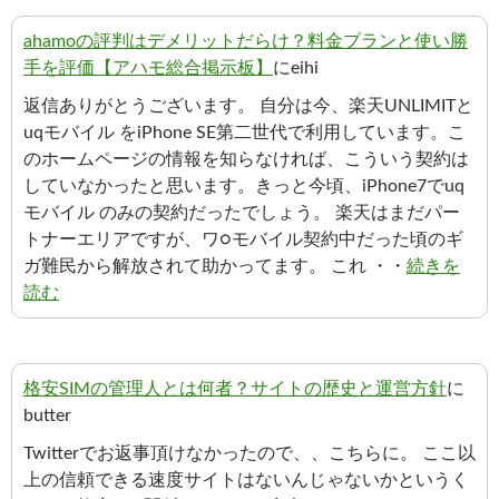
ahamoの評判はデメリットだらけ？料金プランと使い勝
手を評価【アハモ総合掲示板】
にeihi
返信ありがとうございます。 自分は今、楽天UNLIMITと
uqモバイル をiPhone SE第二世代で利用しています。こ
のホームページの情報を知らなければ、こういう契約は
していなかったと思います。きっと今頃、iPhone7でuq
モバイル のみの契約だったでしょう。 楽天はまだパー
トナーエリアですが、ワ○モバイル契約中だった頃のギ
ガ難民から解放されて助かってます。 これ ・・
続きを
読む
格安SIMの管理人とは何者？サイトの歴史と運営方針
に
butter
Twitterでお返事頂けなかったので、、こちらに。 ここ以
上の信頼できる速度サイトはないんじゃないかというく