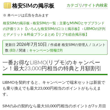
格安SIMの掲示板
カテゴリ
/
サイト内検索
※ 本ページは広告を含みます
格安SIMの掲示板
›
格安SIMの一覧：主要なMVNOとサブブランド
の評価リスト【いろんな格安SIMの口コミ掲示板】
›
LIBMOの評判
とデメリット＆料金プランまとめ【リブモ総合掲示板】
2026年7月10日
更新日
/ 作成者
格安SIMの管理人
/ コメント
数
(83)
/ 関連：
キャンペーン情報(19)
一番お得なLIBMO(リブモ)のキャンペー
ン！最大23,000円相当の特典と月額割引
LIBMOを契約すると、キャンペーンで端末セットは新規で
も乗り換えでも最大23,000円相当のポイントがもらえま
す。
SIMのみの契約なら最大10,000円相当のポイントが7ヶ月目