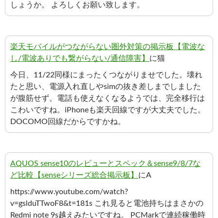
しょうか。 よろしくお願い致します。
楽天モバイルがつながらない圏外対策の掲示板【電波な
し/電波ありでも繋がらない/通信障害】
に猫
今日、11/22同様にまったくつながりませでした。壊れ
たと思い、電源入れ直しやsimの抜き差しまでしました
が腹筋せず。電話も使えなくなるようでは、完全移行は
こわいですね。iPhoneも楽天回線ですが大丈夫でした。
DOCOMO回線だからですかね。
AQUOS sense10のレビューとスペック＆sense9/8/7な
ど比較【senseシリーズ総合掲示板】
にA
https://www.youtube.com/watch?
v=gslduTTwoF8&t=181s これ見ると電池持ちはまさかの
Redmi note 9s越えみたいですね。 PCMarkで連続稼働時