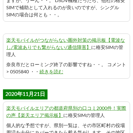
ますが、うーん・・。 DSDV機種だったら、他社の格安
SIMで補助として入れるのが良いのですが、シングル
SIMの場合は何とも・・。
楽天モバイルがつながらない圏外対策の掲示板【電波な
し/電波ありでも繋がらない/通信障害】
に格安SIMの管
理人
奈良市だとローミング終了の影響ですね・・。 コメント
> 0505840 ・・
続きを読む
2020年11月21日
楽天モバイルエリアの都道府県別の口コミ2000件！実際
の声【楽天エリア掲示板】
に格安SIMの管理人
個人的な予想ですが、県別一覧は、その市区町村の役場
周辺を十分にカバーできたら載る気がします。その地区