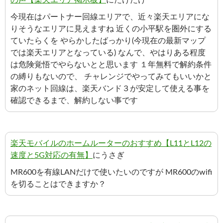
の声【楽天エリア掲示板】
にたけたけ
今現在はパートナー回線エリアで、近々楽天エリアにな
りそうなエリアに見えますね 近くの小平駅を圏外にする
ていたらくを やらかしたばっかり(今現在の最新マップ
では楽天エリアとなっている) なんで、やはりある程度
は危険覚悟でやらないとと思います １年無料で解約条件
の縛りもないので、 チャレンジでやってみてもいいかと
家のネット回線は、楽天バンド３が安定して使える事を
確認できるまで、解約しない事です
楽天モバイルのホームルーターのおすすめ【L11とL12の
速度と5G対応の有無】
にうさぎ
MR600を有線LANだけで使いたいのですが MR600のwifi
を切ることはできますか？