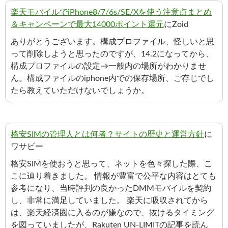
楽天モバイルでiPhone8/7/6s/SE/Xを使う注意点まとめ
＆キャンペーンで最大14000ポイント還元
にZoid
ありがとうございます。構成プロファイル、怪しいと思
って削除しようと思ったのですが、14.2になってから、
構成プロファイルの設定→一般内の場所がわかりませ
ん。構成ファイルのiphone内での保存場所、ご存じでし
たら教えていただけないでしょうか。
格安SIMの管理人とは何者？サイトの歴史と運営方針
に
ワサビー
格安SIMを使おうと思って、ネットを色々探した際、こ
こに辿り着きました。 情報が豊富で公平な内容はとても
参考になり、当時評判の良かったDMMモバイルを契約
し、非常に満足していました。 楽天に吸収されてから
は、楽天経済圏に入るのが嫌なので、抜けるタイミング
を図っていましたが、Rakuten UN-LIMITの記事を読ん