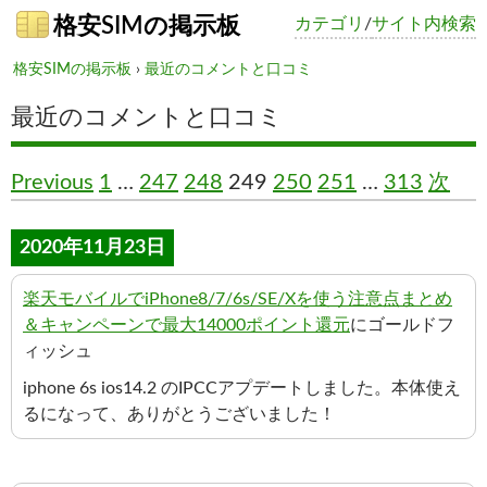
格安SIMの掲示板
カテゴリ
/
サイト内検索
格安SIMの掲示板
›
最近のコメントと口コミ
最近のコメントと口コミ
Previous
1
…
247
248
249
250
251
…
313
次
2020年11月23日
楽天モバイルでiPhone8/7/6s/SE/Xを使う注意点まとめ
＆キャンペーンで最大14000ポイント還元
にゴールドフ
ィッシュ
iphone 6s ios14.2 のIPCCアプデートしました。本体使え
るになって、ありがとうございました！