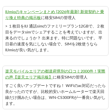
IIJmioのキャンペーンまとめ [2026年最新] 新規契約と乗
り換え特典の掲示板
に格安SIMの管理人
> １枚目をIIJ 通話simのファミリープラン12GBで、２枚
目をデータsimでシェアすることを考えていますが、出
来るのでしょうか？ 出来ます。特に問題ないです。 平
日昼の速度を気にしない場合で、SIMを2枚使うなら
IIJmioが良い気がします。
楽天モバイルエリアの都道府県別の口コミ2000件！実際
の声【楽天エリア掲示板】
に格安SIMの管理人
すごく良いアップデートですね！ WiFiのac対応だったら
良かったのですが、比較的安いホームルーターで楽天回
線だけ掴みたい場合は、WN-CS300FRが一番良い気がし
ます。