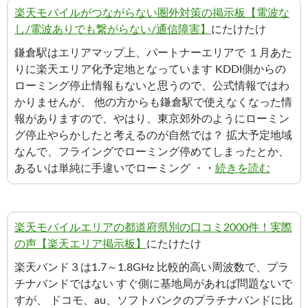
楽天モバイルがつながらない圏外対策の掲示板【電波な
し/電波ありでも繋がらない/通信障害】
にたけたけ
鎌倉駅はエリアマップ上、パートナーエリアで １月あた
りに楽天エリア化予定地となっています KDDI側からの
ローミング停止情報もないと思うので、公式情報ではわ
かりませんが、 他の方からも鎌倉駅で使えなくなった情
報がありますので、やはり、東京郊外のようにローミン
グ停止やらかしたと考えるのが自然では？ 拡大予定地域
なんで、フライングでローミング停めてしまったとか、
あるいは単純に手違いでローミング ・・
続きを読む
楽天モバイルエリアの都道府県別の口コミ2000件！実際
の声【楽天エリア掲示板】
にたけたけ
楽天バンド３は1.7～1.8GHz 比較的高い周波数で、プラ
チナバンドではない すぐ側に基地局があれば問題ないで
すが、 ドコモ、au、ソフトバンクのプラチナバンドに比