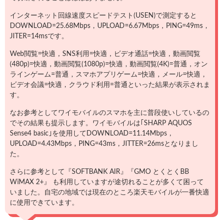
インターネット回線速度スピードテスト(USEN)で測定すると
DOWNLOAD=25.68Mbps，UPLOAD=6.67Mbps，PING=49ms，
JITER=14msです。
Web閲覧=快適，SNS利用=快適，ビデオ通話=快適，動画閲覧
(480p)=快適，動画閲覧(1080p)=快適，動画閲覧(4K)=普通，オン
ラインゲーム=普通，スマホアプリゲーム=快適，メール=快適，
ビデオ会議=快適，クラウド利用=普通といった結果が表示されま
す。
なお参考としてワイモバイルのスマホを主に普段使いしているの
でその結果も提示します。ワイモバイルは｢SHARP AQUOS
Sense4 basic｣を使用してDOWNLOAD=11.14Mbps，
UPLOAD=4.43Mbps，PING=43ms，JITTER=26msとなりまし
た。
さらに参考として『SOFTBANK AIR』『GMO とくとくBB
WiMAX 2+』 も利用していますが途切れることが多くて困って
いました。自宅の地域では現在のところ楽天モバイルが一番快適
に使用できています。