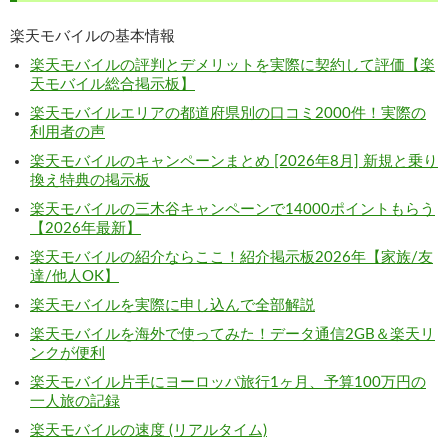
楽天モバイルの基本情報
楽天モバイルの評判とデメリットを実際に契約して評価【楽
天モバイル総合掲示板】
楽天モバイルエリアの都道府県別の口コミ2000件！実際の
利用者の声
楽天モバイルのキャンペーンまとめ [2026年8月] 新規と乗り
換え特典の掲示板
楽天モバイルの三木谷キャンペーンで14000ポイントもらう
【2026年最新】
楽天モバイルの紹介ならここ！紹介掲示板2026年【家族/友
達/他人OK】
楽天モバイルを実際に申し込んで全部解説
楽天モバイルを海外で使ってみた！データ通信2GB＆楽天リ
ンクが便利
楽天モバイル片手にヨーロッパ旅行1ヶ月、予算100万円の
一人旅の記録
楽天モバイルの速度 (リアルタイム)