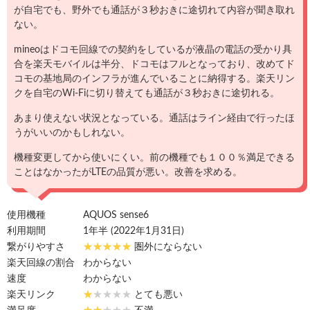
が自宅でも、野外でも通話が３秒おきに途切れて内容が聞き取れ
ない。
mineoはドコモ回線での契約をしているが液晶の電話の受かり具
合を楽天モバイルは半分、ドコモはフルとなっており、改めてド
コモの基地局のインフラが進んでいることに納得する。楽天リン
クを自宅のWi-Fiに切り替えても通話が３秒おきに途切れる。
あまり使えない状況となっている。通話はライン経由で行ったほ
うがいいのかもしれない。
機種変更してから使いにくい。前の機種でも１００％満足できる
ことはなかったがLTEの品質が悪い。改善を求める。
使用機種
AQUOS sense6
利用期間
1年半 (2022年1月31日)
繋がりやすさ
圏外にならない
楽天回線の割合
わからない
速度
わからない
楽天リンク
とても悪い