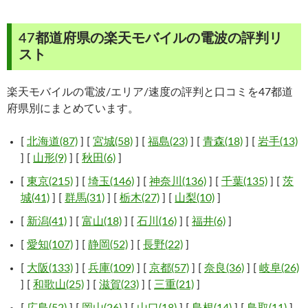
47都道府県の楽天モバイルの電波の評判リ
スト
楽天モバイルの電波/エリア/速度の評判と口コミを47都道
府県別にまとめています。
[
北海道(87)
] [
宮城(58)
] [
福島(23)
] [
青森(18)
] [
岩手(13)
] [
山形(9)
] [
秋田(6)
]
[
東京(215)
] [
埼玉(146)
] [
神奈川(136)
] [
千葉(135)
] [
茨
城(41)
] [
群馬(31)
] [
栃木(27)
] [
山梨(10)
]
[
新潟(41)
] [
富山(18)
] [
石川(16)
] [
福井(6)
]
[
愛知(107)
] [
静岡(52)
] [
長野(22)
]
[
大阪(133)
] [
兵庫(109)
] [
京都(57)
] [
奈良(36)
] [
岐阜(26)
] [
和歌山(25)
] [
滋賀(23)
] [
三重(21)
]