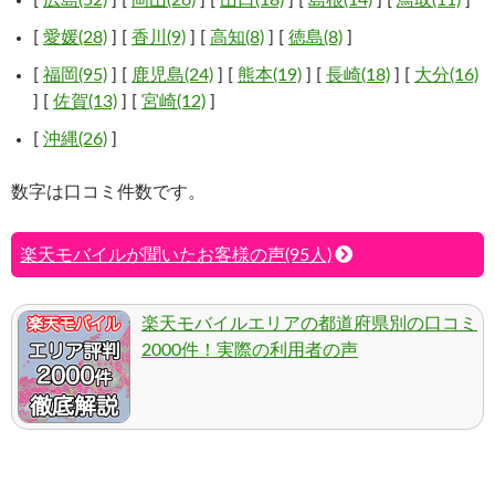
[
広島(52)
] [
岡山(26)
] [
山口(18)
] [
島根(14)
] [
鳥取(11)
]
[
愛媛(28)
] [
香川(9)
] [
高知(8)
] [
徳島(8)
]
[
福岡(95)
] [
鹿児島(24)
] [
熊本(19)
] [
長崎(18)
] [
大分(16)
] [
佐賀(13)
] [
宮崎(12)
]
[
沖縄(26)
]
数字は口コミ件数です。
楽天モバイルが聞いたお客様の声(95人)
楽天モバイルエリアの都道府県別の口コミ
2000件！実際の利用者の声