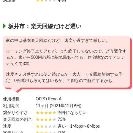
満足度
不満
坂井市：楽天回線だけど遅い
家の中は基本楽天回線だけど、速度が遅すぎて厳しい。
ローミング終了エリアだが、まだ終了してないので、どう変化す
るか。家から500Mの所に基地局あっても、住宅地なのでアンテ
ナ良くて3本。
速度さえ改善すれば使い続けるが、大人しく光回線契約する予
定。0円運用も考えてはいるが、面倒なので解約するかも。
使用機種
OPPO Reno A
利用期間
11ヶ月 (2021年12月9日)
繋がりやすさ
圏外にならない
楽天回線の割合
75%
速度
遅い：1Mbps〜8Mbps