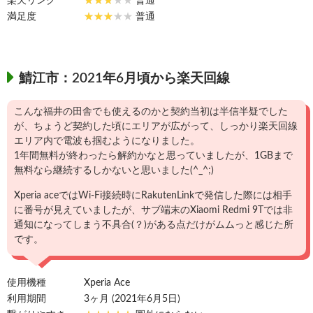
楽天リンク
普通
満足度
普通
鯖江市：2021年6月頃から楽天回線
こんな福井の田舎でも使えるのかと契約当初は半信半疑でした
が、ちょうど契約した頃にエリアが広がって、しっかり楽天回線
エリア内で電波も掴むようになりました。
1年間無料が終わったら解約かなと思っていましたが、1GBまで
無料なら継続するしかないと思いました(^_^;)
Xperia aceではWi-Fi接続時にRakutenLinkで発信した際には相手
に番号が見えていましたが、サブ端末のXiaomi Redmi 9Tでは非
通知になってしまう不具合(？)がある点だけがムムっと感じた所
です。
使用機種
Xperia Ace
利用期間
3ヶ月 (2021年6月5日)