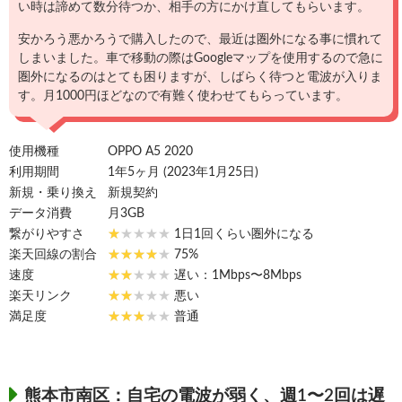
い時は諦めて数分待つか、相手の方にかけ直してもらいます。
安かろう悪かろうで購入したので、最近は圏外になる事に慣れて
しまいました。車で移動の際はGoogleマップを使用するので急に
圏外になるのはとても困りますが、しばらく待つと電波が入りま
す。月1000円ほどなので有難く使わせてもらっています。
使用機種
OPPO A5 2020
利用期間
1年5ヶ月 (2023年1月25日)
新規・乗り換え
新規契約
データ消費
月3GB
繋がりやすさ
1日1回くらい圏外になる
楽天回線の割合
75%
速度
遅い：1Mbps〜8Mbps
楽天リンク
悪い
満足度
普通
熊本市南区：自宅の電波が弱く、週1〜2回は遅