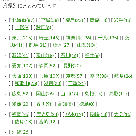
府県別にまとめています。
[
北海道(87)
] [
宮城(58)
] [
福島(23)
] [
青森(18)
] [
岩手(13)
] [
山形(9)
] [
秋田(6)
]
[
東京(215)
] [
埼玉(146)
] [
神奈川(136)
] [
千葉(135)
] [
茨
城(41)
] [
群馬(31)
] [
栃木(27)
] [
山梨(10)
]
[
新潟(41)
] [
富山(18)
] [
石川(16)
] [
福井(6)
]
[
愛知(107)
] [
静岡(52)
] [
長野(22)
]
[
大阪(133)
] [
兵庫(109)
] [
京都(57)
] [
奈良(36)
] [
岐阜(26)
] [
和歌山(25)
] [
滋賀(23)
] [
三重(21)
]
[
広島(52)
] [
岡山(26)
] [
山口(18)
] [
島根(14)
] [
鳥取(11)
]
[
愛媛(28)
] [
香川(9)
] [
高知(8)
] [
徳島(8)
]
[
福岡(95)
] [
鹿児島(24)
] [
熊本(19)
] [
長崎(18)
] [
大分(16)
] [
佐賀(13)
] [
宮崎(12)
]
[
沖縄(26)
]