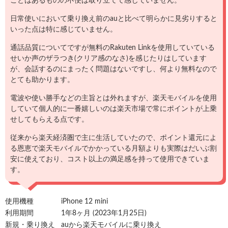
ことはあるものの不便は取り立てて感じていません。
日常使いにおいて乗り換え前のauと比べて明らかに見劣りすると
いった点は特に感じていません。
通話品質についてですが無料のRakuten Linkを使用していている
せいか声のザラつき(クリア感のなさ)を感じたりはしています
が、会話するのにまったく問題はないですし、何より無料なので
とても助かります。
電波や使い勝手などの主旨とは外れますが、楽天モバイルを使用
していて個人的に一番嬉しいのは楽天市場で常にポイントが上乗
せしてもらえる点です。
従来から楽天経済圏で主に生活していたので、ポイント還元によ
る恩恵で楽天モバイルでかかっている月額よりも実際はだいぶ割
安に使えており、コスト以上の満足感を持って使用できていま
す。
使用機種
iPhone 12 mini
利用期間
1年8ヶ月 (2023年1月25日)
新規・乗り換え
auから楽天モバイルに乗り換え