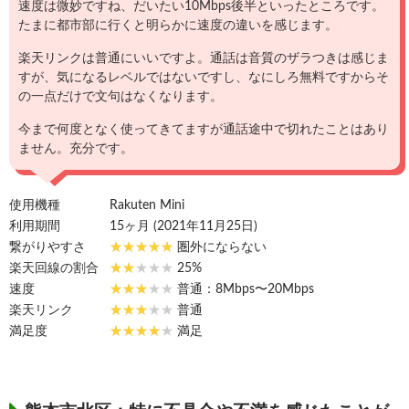
速度は微妙ですね、だいたい10Mbps後半といったところです。
たまに都市部に行くと明らかに速度の違いを感じます。
楽天リンクは普通にいいですよ。通話は音質のザラつきは感じま
すが、気になるレベルではないですし、なにしろ無料ですからそ
の一点だけで文句はなくなります。
今まで何度となく使ってきてますが通話途中で切れたことはあり
ません。充分です。
使用機種
Rakuten Mini
利用期間
15ヶ月 (2021年11月25日)
繋がりやすさ
圏外にならない
楽天回線の割合
25%
速度
普通：8Mbps〜20Mbps
楽天リンク
普通
満足度
満足