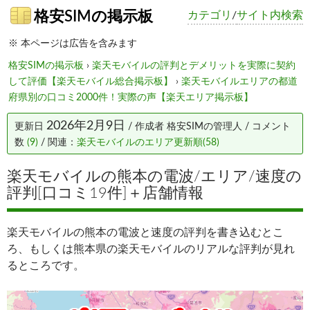
格安SIMの掲示板
カテゴリ
/
サイト内検索
※ 本ページは広告を含みます
格安SIMの掲示板
›
楽天モバイルの評判とデメリットを実際に契約
して評価【楽天モバイル総合掲示板】
›
楽天モバイルエリアの都道
府県別の口コミ2000件！実際の声【楽天エリア掲示板】
2026年2月9日
更新日
/ 作成者
格安SIMの管理人
/ コメント
数
(9)
/ 関連：
楽天モバイルのエリア更新順(58)
楽天モバイルの熊本の電波/エリア/速度の
評判[口コミ19件]＋店舗情報
楽天モバイルの熊本の電波と速度の評判を書き込むとこ
ろ、もしくは熊本県の楽天モバイルのリアルな評判が見れ
るところです。