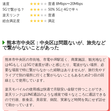
速度
普通 8Mbps〜20Mbps
5Gで繋がる？
50% 5Gと4Gで半々
楽天リンク
普通
総合満足度
満足
熊本市中央区：中央区は問題ないが、旅先など
で繋がらないことがあった
熊本市中央区の市街地、市電やJR駅近く、商業施設、観光地など
は4Gもしくは5Gで速度が遅いと感じたり、電波がない場所、必
要な場面で特に繋がらなかった経験はありませんが、旅行先やド
ライブで別の場所に行くと繋がらないこともあるため2つ目の回
線として使用しています。
楽天モバイルの使用感は快適で月額安い金額で持つことができ、
楽天リンクはLINE通話のような感覚で様々なところに通話できる
ので行政、飲食店、美容室、病院、実家など時間を気にせず話せ
て助かっています。