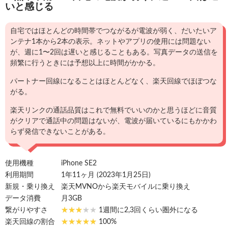
いと感じる
自宅ではほとんどの時間帯でつながるが電波が弱く、だいたいア
ンテナ1本から2本の表示。ネットやアプリの使用には問題ない
が、週に1〜2回は遅いと感じることもある。写真データの送信を
頻繁に行うときには予想以上に時間がかかる。
パートナー回線になることはほとんどなく、楽天回線でほぼつな
がる。
楽天リンクの通話品質はこれで無料でいいのかと思うほどに音質
がクリアで通話中の問題はないが、電波が届いているにもかかわ
らず発信できないことがある。
使用機種
iPhone SE2
利用期間
1年11ヶ月 (2023年1月25日)
新規・乗り換え
楽天MVNOから楽天モバイルに乗り換え
データ消費
月3GB
繋がりやすさ
1週間に2,3回くらい圏外になる
楽天回線の割合
100%