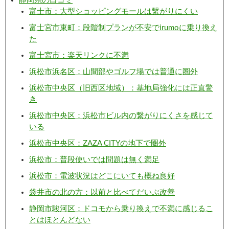
静岡県の口コミ
富士市：大型ショッピングモールは繋がりにくい
富士宮市東町：段階制プランが不安でirumoに乗り換え
た
富士宮市：楽天リンクに不満
浜松市浜名区：山間部やゴルフ場では普通に圏外
浜松市中央区（旧西区地域）：基地局強化には正直驚
き
浜松市中央区：浜松市ビル内の繋がりにくさを感じて
いる
浜松市中央区：ZAZA CITYの地下で圏外
浜松市：普段使いでは問題は無く満足
浜松市：電波状況はどこにいても概ね良好
袋井市の北の方：以前と比べてだいぶ改善
静岡市駿河区：ドコモから乗り換えで不満に感じるこ
とはほとんどない