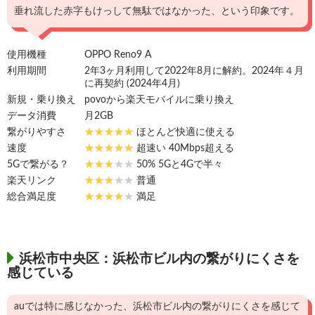
垂れ流した赤字もけっして無駄ではなかった、という印象です。
使用機種
OPPO Reno9 A
利用期間
2年3ヶ月利用して2022年8月に解約。2024年４月
に再契約 (2024年4月)
新規・乗り換え
povoから楽天モバイルに乗り換え
データ消費
月2GB
繋がりやすさ
ほとんど快適に使える
速度
超速い 40Mbps超える
5Gで繋がる？
50% 5Gと4Gで半々
楽天リンク
普通
総合満足度
満足
浜松市中央区：浜松市ビル内の繋がりにくさを
感じている
auでは特に感じなかった、浜松市ビル内の繋がりにくさを感じて