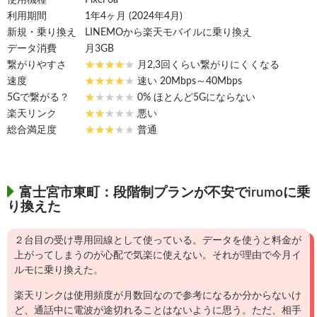
使用機種
Pixel 6a
利用期間
1年4ヶ月 (2024年4月)
新規・乗り換え
LINEMOから楽天モバイルに乗り換え
データ消費
月3GB
繋がりやすさ
月2,3回くらい繋がりにくくなる
速度
速い 20Mbps～40Mbps
5Gで繋がる？
0% ほとんど5Gにならない
楽天リンク
悪い
総合満足度
普通
富士宮市東町：段階制プランが不安でirumoに乗
り換えた
２台目の受け専用回線として使っている。データを使うと料金が
上がってしまうのが心配で気楽に使えない。それが理由で今月イ
ルモに乗り換えた。
楽天リンクは使用頻度が月数回なので参考になるか分からないけ
ど、通話中に電波が途切れることはないように思う。ただ、相手