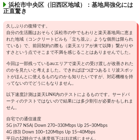
浜松市中央区（旧西区地域）：基地局強化には
正直驚き
久しぶりの復帰です。
自分の生活圏はおそらく浜松市の中でもわりと楽天基地局に恵ま
れた地域（コンクリートビルも「立ち並ぶ」ような個所は限られ
ている）で、前回契約の際も（楽天エリアが来て以降）繋がりや
すさという点でそこまで不満を感じることはありませんでした。
今回は一部残っているauエリアで楽天との受け渡しが改善された
のかを見たいと考えました。できればぽつぽつあるミリ波スポッ
トがほんとに使えるものなのかも知りたいですが、対応機種を持
ってないのでどうにもなりません。
以下速度計測は楽天LINK内のテストによるものです。サードパ
ーティのテストではないので結果には多少割引が必要かもしれま
せん。
自宅での通信速度
5G (n77 NSA) Down 270~330Mbps Up 25~30Mbps
4G (B3) Down 100~120Mbps Up 15~40Mbps
平日の12時台でも速度低下はほぼ感じません。