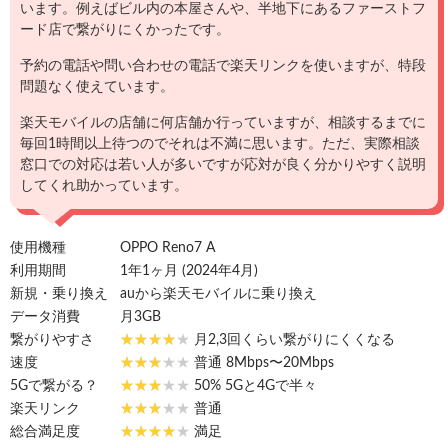
います。例えばビル内の本屋さんや、半地下にあるファーストフ
ード店で繋がりにくかったです。
予約の電話や問い合わせの電話で楽天リンクを使いますが、特段
問題なく使えています。
楽天モバイルの店舗に何店舗か行っていますが、相談するまでに
毎回1時間以上待つのでそれは不満に思います。ただ、実際相談
窓口での対応は若い人が多いですが応対が良く分かりやすく説明
してくれ助かっています。
使用機種
OPPO Reno7 A
利用期間
1年1ヶ月 (2024年4月)
新規・乗り換え
auから楽天モバイルに乗り換え
データ消費
月3GB
繋がりやすさ
月2,3回くらい繋がりにくくなる
速度
普通 8Mbps〜20Mbps
5Gで繋がる？
50% 5Gと4Gで半々
楽天リンク
普通
総合満足度
満足