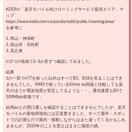
KDDIの「楽天モバイル向けローミングサービス提供エリア」マ
ップ
https://www.kddi.com/corporate/kddi/public/roaming/area/
を参考に
1. 西山・神原町
2. 舘山寺・呉松町
3. 高丘東
の3つの地域で2~3か所ずつ確認してみました。
結果
1の一部でn77を拾った以外はすべてB3。B18を見ることはでき
ませんでした。SIM2で使っているIIJmio au回線と比較しても楽
天のほうが電波強度が安定してるような・・。通信速度もB3で
100Mbps前後です。
結局auとの受け渡しを確認することはできませんでしたが、楽天
モバイルの基地局強化には正直驚きました。すべて屋外・スポッ
トでの計測なので屋内・移動しながらはまた違ってくるかもしれ
ませんが、2020年のことを思えばまさに隔世の感。