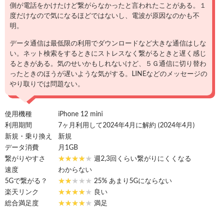
側が電話をかけたけど繋がらなかったと言われたことがある。１
度だけなので気になるほどではないし、電波が原因なのかも不
明。
データ通信は最低限の利用でダウンロードなど大きな通信はしな
い。ネット検索をするときにストレスなく繋がるときと遅く感じ
るときがある。気のせいかもしれないけど、５Ｇ通信に切り替わ
ったときのほうが遅いような気がする。LINEなどのメッセージの
やり取りでは問題ない。
使用機種
iPhone 12 mini
利用期間
7ヶ月利用して2024年4月に解約 (2024年4月)
新規・乗り換え
新規
データ消費
月1GB
繋がりやすさ
週2,3回くらい繋がりにくくなる
速度
わからない
5Gで繋がる？
25% あまり5Gにならない
楽天リンク
良い
総合満足度
満足