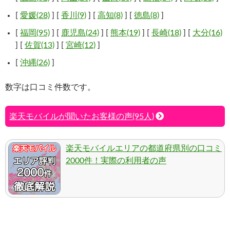
[
愛媛(28)
] [
香川(9)
] [
高知(8)
] [
徳島(8)
]
[
福岡(95)
] [
鹿児島(24)
] [
熊本(19)
] [
長崎(18)
] [
大分(16)
] [
佐賀(13)
] [
宮崎(12)
]
[
沖縄(26)
]
数字は口コミ件数です。
楽天モバイルが聞いたお客様の声(95人)
楽天モバイルエリアの都道府県別の口コミ
2000件！実際の利用者の声