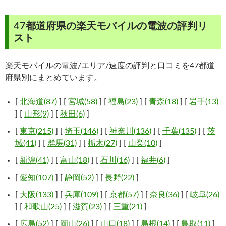
47都道府県の楽天モバイルの電波の評判リ
スト
楽天モバイルの電波/エリア/速度の評判と口コミを47都道
府県別にまとめています。
[
北海道(87)
] [
宮城(58)
] [
福島(23)
] [
青森(18)
] [
岩手(13)
] [
山形(9)
] [
秋田(6)
]
[
東京(215)
] [
埼玉(146)
] [
神奈川(136)
] [
千葉(135)
] [
茨
城(41)
] [
群馬(31)
] [
栃木(27)
] [
山梨(10)
]
[
新潟(41)
] [
富山(18)
] [
石川(16)
] [
福井(6)
]
[
愛知(107)
] [
静岡(52)
] [
長野(22)
]
[
大阪(133)
] [
兵庫(109)
] [
京都(57)
] [
奈良(36)
] [
岐阜(26)
] [
和歌山(25)
] [
滋賀(23)
] [
三重(21)
]
[
広島(52)
] [
岡山(26)
] [
山口(18)
] [
島根(14)
] [
鳥取(11)
]