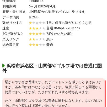
使用機種
iPhone 13
利用期間
6ヶ月 (2024年4月)
新規・乗り換え
LINEMOから楽天モバイルに乗り換え
データ消費
月2GB
繋がりやすさ
1日に何度も繋がりにくくなる
速度
普通 8Mbps〜20Mbps
5Gで繋がる？
75% だいたい5G
楽天リンク
悪い
総合満足度
普通
浜松市浜名区：山間部やゴルフ場では普通に圏
外
繋がりやすさは普通です。たまにストレスを感じるときはありま
すが、基本的にはつながると思います。速度に関しても問題なく
使用できていますが、たまに切れたりする時もあります。
ただ、山間部やゴルフ場では普通に圏外になります。なので山の
中に行った時にはほぼ使い物になりません。